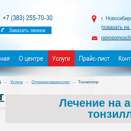
+7 (383) 255-70-30
г. Новосибир
(
показать на
Заказать звонок
neiropomosch
вная
О центре
Услуги
Прайс-лист
Конт
→
→
→
Услуги
Оториноларинголог
Тонзиллор
г
Лечение на 
тонзил