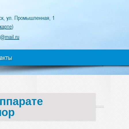
ск, ул. Промышленная, 1
 карте
)
@mail.ru
акты
аппарате
лор