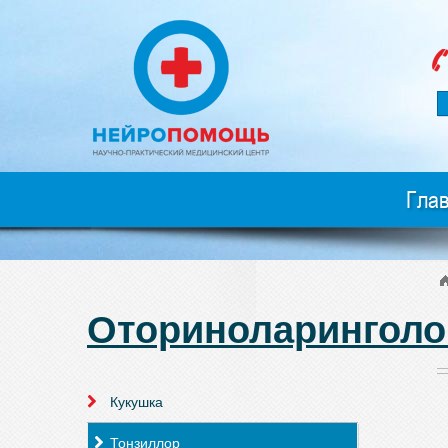
Гла
Оториноларинголо
Кукушка
Тонзиллор