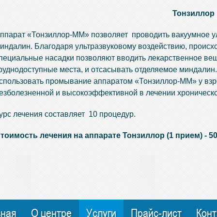
Тонзиллор
ппарат «Тонзиллор-ММ» позволяет проводить вакуумное 
индалин. Благодаря ультразвуковому воздействию, происхо
пециальные насадки позволяют вводить лекарственное вещ
руднодоступные места, и отсасывать отделяемое миндалин
спользовать промывание аппаратом «Тонзиллор-ММ» у взро
езболезненной и высокоэффективной в лечении хроническо
урс лечения составляет 10 процедур.
тоимость лечения на аппарате Тонзиллор (1 прием) - 50
вная
О центре
Услуги
Прайс-лист
Конт