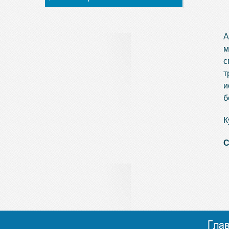
А
м
с
т
и
б
К
С
Гла